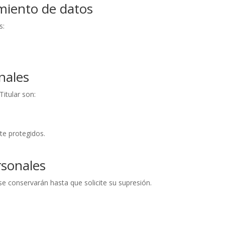
amiento de datos
s:
nales
Titular son:
te protegidos.
rsonales
se conservarán hasta que solicite su supresión.