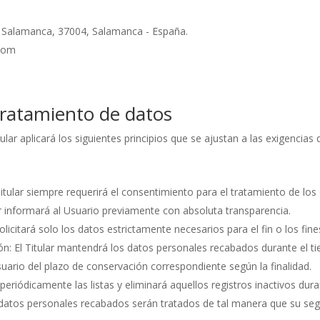
a, Salamanca, 37004, Salamanca - España.
com
 tratamiento de datos
tular aplicará los siguientes principios que se ajustan a las exigenci
El Titular siempre requerirá el consentimiento para el tratamiento de 
lar informará al Usuario previamente con absoluta transparencia.
olicitará solo los datos estrictamente necesarios para el fin o los fines
ión: El Titular mantendrá los datos personales recabados durante el t
Usuario del plazo de conservación correspondiente según la finalidad.
á periódicamente las listas y eliminará aquellos registros inactivos du
s datos personales recabados serán tratados de tal manera que su segu