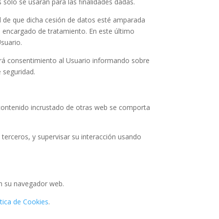
 sólo se usarán para las finalidades dadas.
ad de que dicha cesión de datos esté amparada
un encargado de tratamiento. En este último
Usuario.
irá consentimiento al Usuario informando sobre
e seguridad.
El contenido incrustado de otras web se comporta
 terceros, y supervisar su interacción usando
en su navegador web.
ítica de Cookies
.